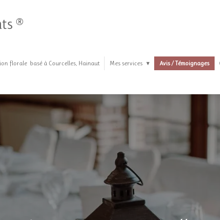
ts ®
ion florale basé à Courcelles, Hainaut
Mes services
Avis / Témoignages